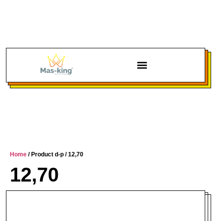
Chi siamo
Home
/ Product d-p / 12,70
12,70