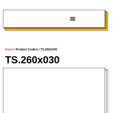
Chi siamo
Home
/ Product Codice / TS.260x030
TS.260x030