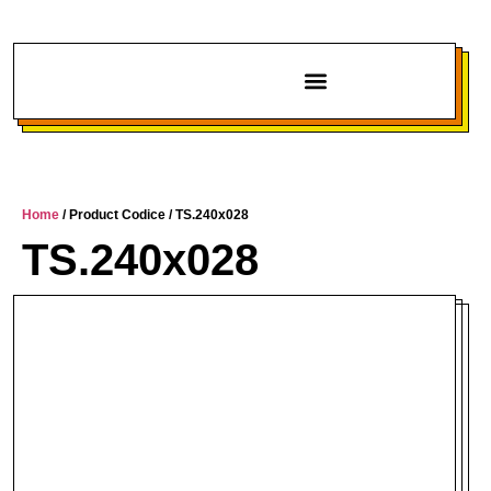
Chi siamo
Home
/ Product Codice / TS.240x028
TS.240x028