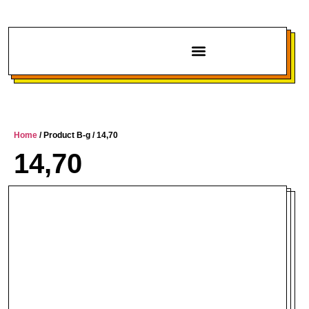
Chi siamo
Home
/ Product B-g / 14,70
14,70