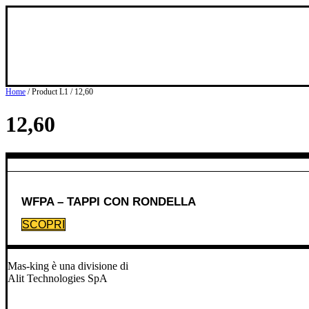
Skip
to
content
Home
/ Product L1 / 12,60
12,60
WFPA – TAPPI CON RONDELLA
SCOPRI
Mas-king è una divisione di
Alit Technologies SpA