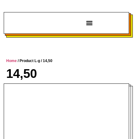
Chi siamo
Home
/ Product L-g / 14,50
14,50