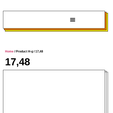
Chi siamo
Home
/ Product H-g / 17,48
17,48