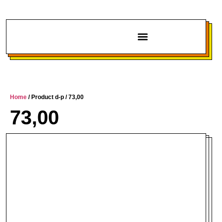
Chi siamo
Home
/ Product d-p / 73,00
73,00