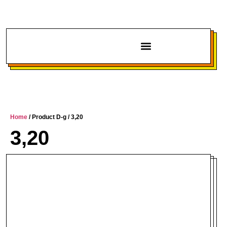
Chi siamo
Home
/ Product D-g / 3,20
3,20