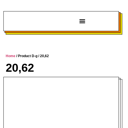
Chi siamo
Home
/ Product D-g / 20,62
20,62