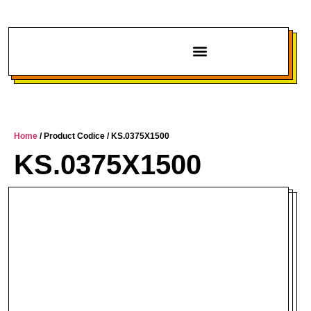
Chi siamo
Home
/ Product Codice / KS.0375X1500
KS.0375X1500