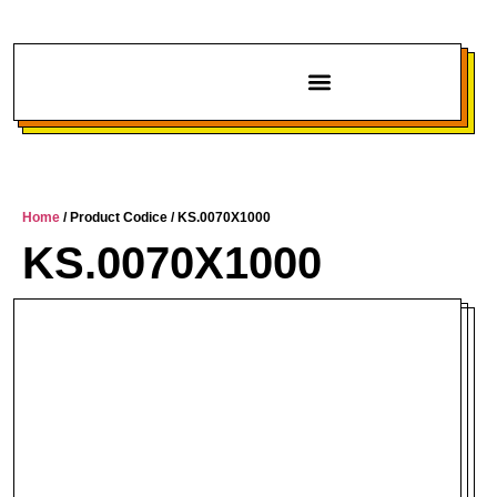
Chi siamo
Home
/ Product Codice / KS.0070X1000
KS.0070X1000