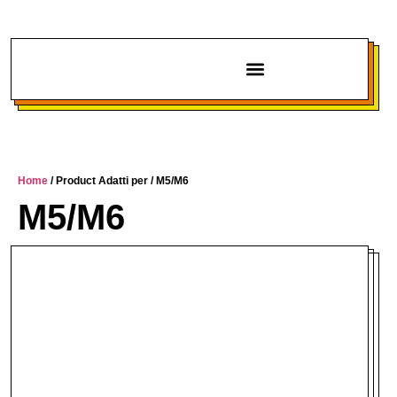
Chi siamo
Home
/ Product Adatti per / M5/M6
M5/M6