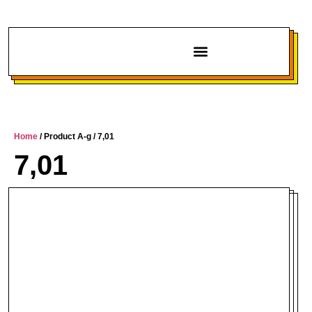
Chi siamo
Home
/ Product A-g / 7,01
7,01