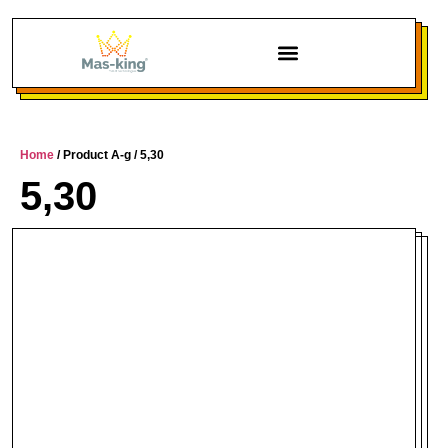
Chi siamo
Home
/ Product A-g / 5,30
5,30