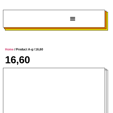
Chi siamo
Home
/ Product A-g / 16,60
16,60