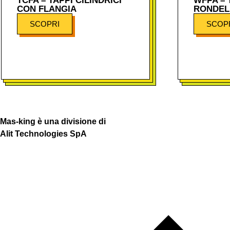
TCFA – TAPPI CILINDRICI
WFPA – 
CON FLANGIA
RONDEL
SCOPRI
SCOP
Mas-king è una divisione di
Alit Technologies SpA